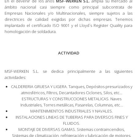
En el devenir de los años
MSF-WERKEN S.L.
amplía su mercado al
ámbito nacional casi siempre como principal subcontrata de
Empresas Nacionales y/o Multinacionales, siempre sujetos a las
directrices de calidad exigidas por dichas empresas. Tenemos
implantado el certificado ISO 9001 y el Lloyd´s Register Quality para
homologación de soldadura.
ACTIVIDAD
MSF-WERKEN S.L. se dedica principalmente a las siguientes
actividades:
CALDERERIA GRUESA Y LIGERA. Tanques, Depósitos presurizados y
atmosféricos, Filtros, Decantadores Ciclones, Silos, etc…
ESTRUCTURAS Y CONSTRUCCIONES METALICAS. Naves
Industriales, Torres metálicas, Pasarelas, Columnas, etc…
MANTENIMIENTOS INDUSTRIALES Y NAVALES.
INSTALACIONES LINEAS DE TUBERIAS PARA DIVERSOS FINES Y
FLUIDOS.
MONTAJE DE DIVERSAS GAMAS. Sistemas contraincendios,
Sistemas de climatización, refrigeración y lubricación de motores,