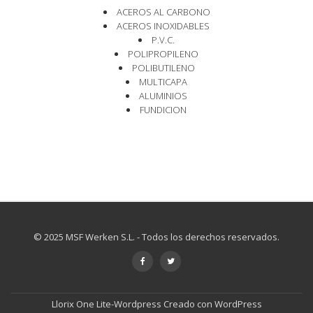
ACEROS AL CARBONO
ACEROS INOXIDABLES
P.V.C.
POLIPROPILENO
POLIBUTILENO
MULTICAPA
ALUMINIOS
FUNDICION
© 2025 MSF Werken S.L. - Todos los derechos reservados.
Menú
-
-
secundario
Llorix One Lite-Wordpress
Creado con
WordPress