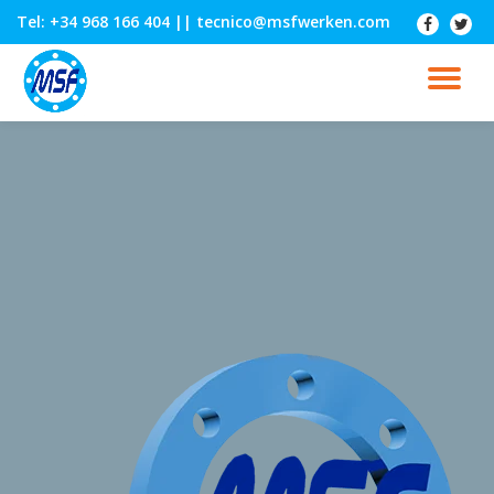
Tel: +34 968 166 404
|| tecnico@msfwerken.com
-
-
Saltar
contenido
CA
NA